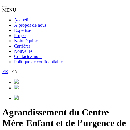
MENU
Accueil
À propos de nous
Expertise
Projets
Notre équipe
Carrières
Nouvelles
Contactez-nous
Politique de confidentialité
FR
|
EN
Agrandissement du Centre
Mère-Enfant et de l’urgence de