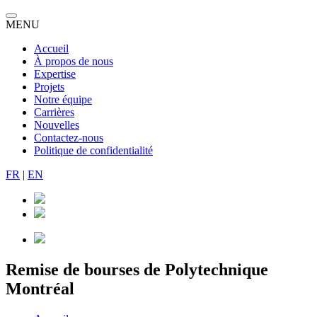
MENU
Accueil
À propos de nous
Expertise
Projets
Notre équipe
Carrières
Nouvelles
Contactez-nous
Politique de confidentialité
FR
|
EN
Remise de bourses de Polytechnique
Montréal