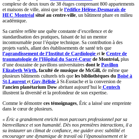
complexe de deux tours de 38 étages comprenant 800 appartements
et maisons de ville, ainsi que le
l’édifice Hélène-Desmarais de
HEC Montréal
situé au centre-ville
, un bâtiment phare en milieu
académique.
Sa carrière reflète une quête constante d’excellence et de
standardisation des pratiques, faisant de lui un mentor
incontournable pour l’équipe technique. Sa contribution à des
projets variés, allant des établissements de santé tels que
l’agrandissement de l’Institut de Cardiologie
et
le
Centre de
traumatologie de l’Hôpital du Sacré-Cœur
de Montréal,
plus
d’une douzaine de pavillons universitaires
dont le
Pavillon
Elizabeth Wirth
, faculté de musique de McGill
,
de même que
plusieurs bâtiments culturels tels que
les bibliothèques du
Boisé à
St-Laurent
et
Guy-Bélisle
à St-Eustache et la conversion de
l’ancien planétarium Dow
abritant aujourd’hui le
Centech
illustrent la diversité et la profondeur de son expertise.
Comme le démontre
ces témoignages
, Éric a laissé une empreinte
dans le cœur de plusieurs.
« Éric a grandement enrichi mon parcours professionnel par sa
bienveillance et son humanité. Dès nos premières interactions, il a
su instaurer un climat de confiance, me guider avec subtilité et
encourager une dynamique de travail où l’épanouissement et le